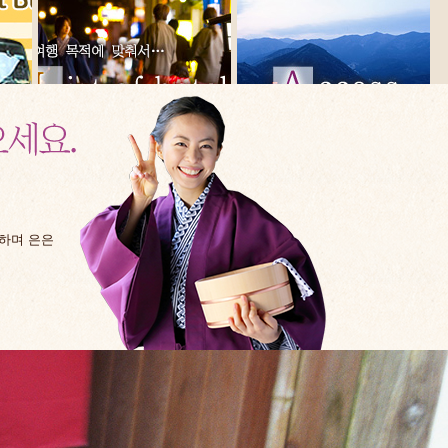
명하며 은은