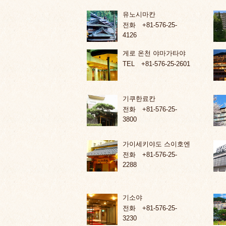
유노시마칸
전화 +81-576-25-
4126
게로 온천 야마가타야
TEL +81-576-25-2601
기쿠한료칸
전화 +81-576-25-
3800
가이세키야도 스이호엔
전화 +81-576-25-
2288
기소야
전화 +81-576-25-
3230