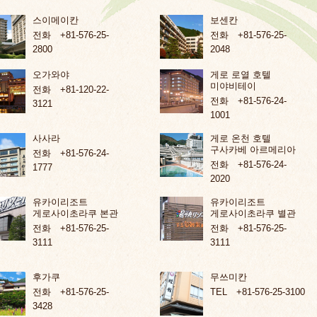
스이메이칸
보센칸
전화 +81-576-25-
전화 +81-576-25-
2800
2048
오가와야
게로 로열 호텔
미야비테이
전화 +81-120-22-
전화 +81-576-24-
3121
1001
사사라
게로 온천 호텔
구사카베 아르메리아
전화 +81-576-24-
전화 +81-576-24-
1777
2020
유카이리조트
유카이리조트
게로사이초라쿠 본관
게로사이초라쿠 별관
전화 +81-576-25-
전화 +81-576-25-
3111
3111
후가쿠
무쓰미칸
전화 +81-576-25-
TEL +81-576-25-3100
3428