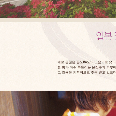
게로 온천은 온도84도의 고온으로 솟아
한 향과 아주 부드러운 온천수가 피부에
그 효용은 의학적으로 주목 받고 있으며