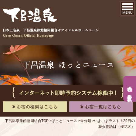
現在の手形入浴状況
下呂温泉旅館協同組合TOP
ほっとニュース
未分類
いよいよラスト！29日の
花火物語は「桜花火」