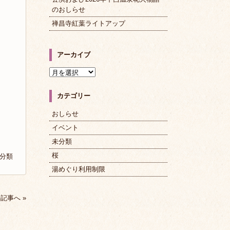
のおしらせ
禅昌寺紅葉ライトアップ
アーカイブ
ア
ー
カ
カテゴリー
イ
ブ
おしらせ
イベント
未分類
桜
分類
湯めぐり利用制限
記事へ »