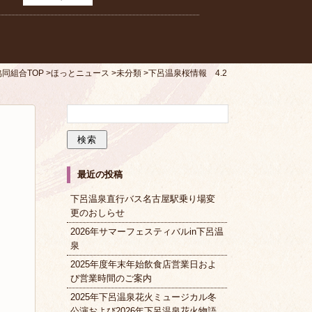
同組合TOP
ほっとニュース
未分類
下呂温泉桜情報 4.2
最近の投稿
下呂温泉直行バス名古屋駅乗り場変
更のおしらせ
2026年サマーフェスティバルin下呂温
泉
2025年度年末年始飲食店営業日およ
び営業時間のご案内
2025年下呂温泉花火ミュージカル冬
公演および2026年下呂温泉花火物語