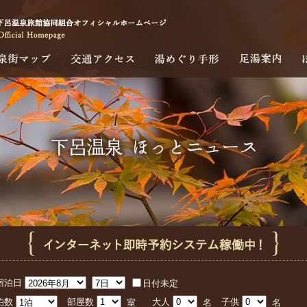
下呂温泉街マップ
交通アクセス
湯めぐり手形
足湯
宿泊日
日付未定
泊数
部屋数
大人
子供
室
名
名