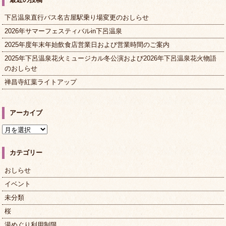
下呂温泉直行バス名古屋駅乗り場変更のおしらせ
2026年サマーフェスティバルin下呂温泉
2025年度年末年始飲食店営業日および営業時間のご案内
2025年下呂温泉花火ミュージカル冬公演および2026年下呂温泉花火物語
のおしらせ
禅昌寺紅葉ライトアップ
アーカイブ
ア
ー
カ
カテゴリー
イ
ブ
おしらせ
イベント
未分類
桜
湯めぐり利用制限