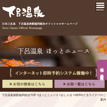
現在の手形入浴状況
下呂温泉旅館協同組合TOP
ほっとニュース
おしらせ
GEROぐるライナーのご
案内