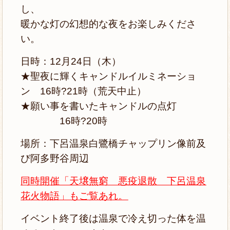
し、
暖かな灯の幻想的な夜をお楽しみくださ
い。
日時：12月24日（木）
★聖夜に輝くキャンドルイルミネーショ
ン 16時?21時（荒天中止）
★願い事を書いたキャンドルの点灯
16時?20時
場所：下呂温泉白鷺橋チャップリン像前及
び阿多野谷周辺
同時開催「天壌無窮 悪疫退散 下呂温泉
花火物語」もご覧あれ。
イベント終了後は温泉で冷え切った体を温