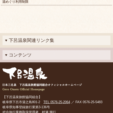
湯めぐり利用制限
下呂温泉関連リンク集
コンテンツ
【下呂温泉旅館協同組合】
岐阜県下呂市湯之島801-2
TEL 0576-25-2064
／ FAX 0576-25-5483
岐阜県知事登録旅行業第3-136号
総合旅行業務取扱管理者 村瀬 輝行