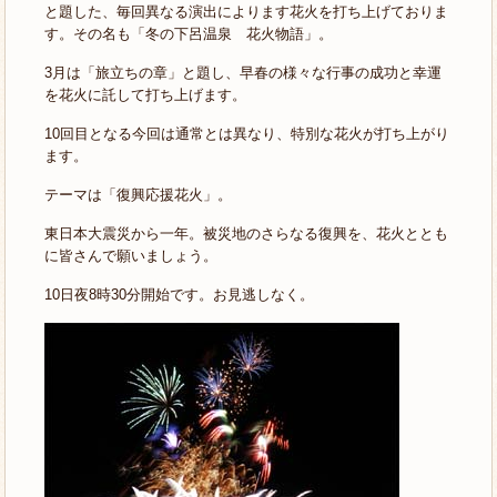
と題した、毎回異なる演出によります花火を打ち上げておりま
す。その名も「冬の下呂温泉 花火物語」。
3月は「旅立ちの章」と題し、早春の様々な行事の成功と幸運
を花火に託して打ち上げます。
10回目となる今回は通常とは異なり、特別な花火が打ち上がり
ます。
テーマは「復興応援花火」。
東日本大震災から一年。被災地のさらなる復興を、花火ととも
に皆さんで願いましょう。
10日夜8時30分開始です。お見逃しなく。