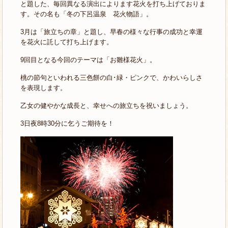
と題した、毎回異なる演出によります花火を打ち上げておりま
す。その名も「冬の下呂温泉 花火物語」。
3月は「旅立ちの章」と題し、早春の様々な行事の成功と幸運
を花火に託して打ち上げます。
9回目となる今回のテーマは「お雛様花火」。
桃の節句といわれる三色餅の白･緑・ピンクで、かわいらしさ
を表現します。
乙女の健やかな成長と、幸せへの旅立ちを祝いましょう。
3日夜8時30分に乞うご期待を！