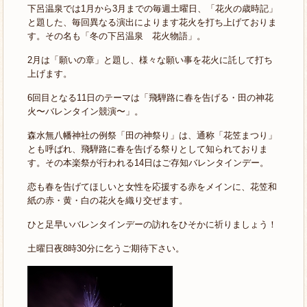
下呂温泉では1月から3月までの毎週土曜日、「花火の歳時記」
と題した、毎回異なる演出によります花火を打ち上げておりま
す。その名も「冬の下呂温泉 花火物語」。
2月は「願いの章」と題し、様々な願い事を花火に託して打ち
上げます。
6回目となる11日のテーマは「飛騨路に春を告げる・田の神花
火〜バレンタイン競演〜」。
森水無八幡神社の例祭「田の神祭り」は、通称「花笠まつり」
とも呼ばれ、飛騨路に春を告げる祭りとして知られておりま
す。その本楽祭が行われる14日はご存知バレンタインデー。
恋も春を告げてほしいと女性を応援する赤をメインに、花笠和
紙の赤・黄・白の花火を織り交ぜます。
ひと足早いバレンタインデーの訪れをひそかに祈りましょう！
土曜日夜8時30分に乞うご期待下さい。