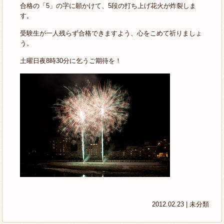
合格の「5」の字に願かけて、5段の打ち上げ花火が炸裂しま
す。
受験生が一人残らず合格できますよう、心をこめて祈りましょ
う。
土曜日夜8時30分に乞うご期待を！
2012.02.23 |
未分類