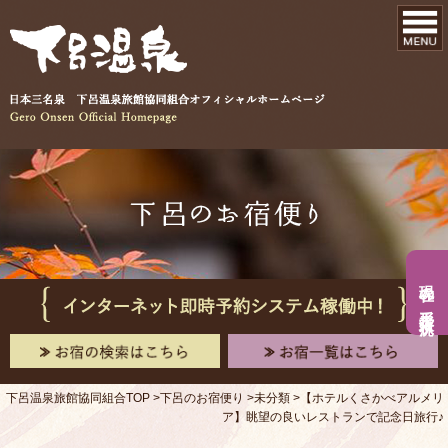
現在の手形入浴状況
下呂温泉旅館協同組合TOP
下呂のお宿便り
未分類
【ホテルくさかべアルメリ
ア】眺望の良いレストランで記念日旅行♪