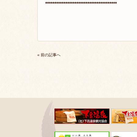
***************************************
« 前の記事へ