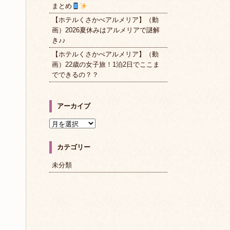
まとめ
【ホテルくさかべアルメリア】（動
画）2026夏休みはアルメリアで謎解
き♪♪
【ホテルくさかべアルメリア】（動
画）22歳の女子旅！1泊2日でここま
でできるの？？
アーカイブ
ア
ー
カ
カテゴリー
イ
ブ
未分類