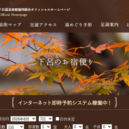
下呂温泉街マップ
交通アクセス
湯めぐり手形
足湯
宿泊日
日付未定
泊数
部屋数
大人
子供
室
名
名